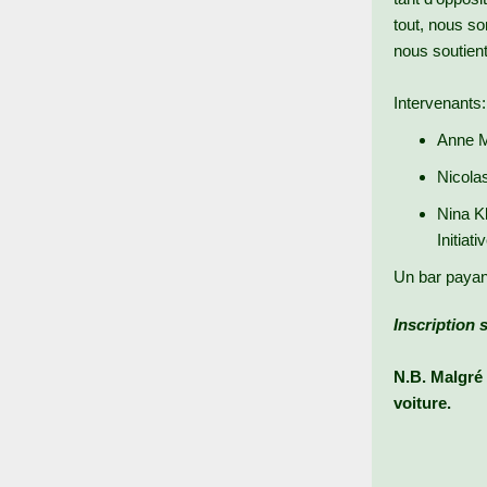
tout, nous so
nous soutient
Intervenants:
Anne M
Nicola
Nina K
Initia
Un bar payant
Inscription 
N.B. Malgré 
voiture.