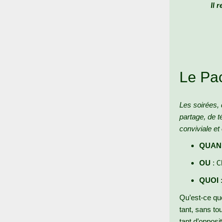
Il 
Le Pac
Les soirées, 
partage, de 
conviviale et
QUAN
OU
:
C
QUOI
Qu’est-ce que
tant, sans tou
tant d’opposi