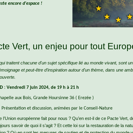
reste encore d'espace !
te Vert, un enjeu pour tout Euro
qui traitent chacune d'un sujet spécifique lié au monde vivant, sont 
témoignage et peut-être d’inspiration autour d'un thème, dans une am
 ouverte.
D
:
V
endredi 7 juin 2024, de 19 h à 21 h
hapelle aux Bois, Grande Hoursinne 36 ( Erezée )
:
Présentation et discussion, animées par le Conseil-Nature
 l’Union européenne fait pour nous ? Qu’en est-il de ce Pacte Vert, d
jours savoir de quoi il s’agit ? Et cette loi sur la restauration de la nat
tion ?
Où en sont les mesures de soutien et de protection du monde v