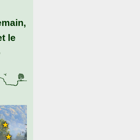
emain,
t le
e