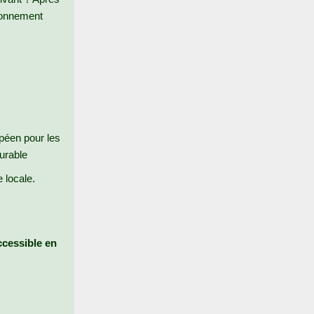
ironnement
péen pour les
urable
 locale.
ccessible en