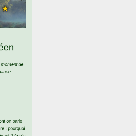
péen
un moment de
biance
ont on parle
ure : pourquoi
ivant ? Après