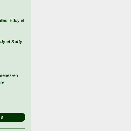
lles, Eddy et
dy et Katty
pprenez-en
re.
us