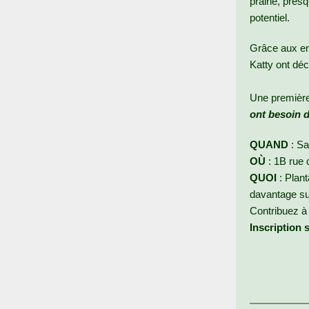
prairie, pres
potentiel.
Grâce aux en
Katty ont déc
Une première 
ont besoin d
QUAND
: Sa
OÙ
: 1B rue 
QUOI
: Plant
davantage sur
Contribuez à 
Inscription 