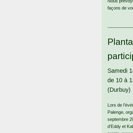
Nous prévoyo
façons de vou
Planta
partic
Samedi 14
de 10 à 1
(Durbuy)
Lors de l’év
Palenge, org
septembre 202
d’Eddy et Kat