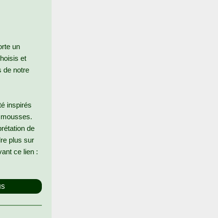
orte un
hoisis et
s de notre
té inspirés
ux mousses.
rétation de
re plus sur
ant ce lien :
us