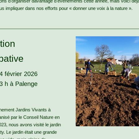
ns d'organiser davantage d'événements cette année, mais voici déj
s impliquer dans nos efforts pour « donner une voix à la nature ».
tion
ipative
 février 2026
3 h à Palenge
énement Jardins Vivants à
anisé par le Conseil Nature en
3, nous avons visité le jardin
ty. Le jardin était une grande