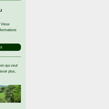
u
e Vieux
formations
ns
en qui veut
avoir plus,