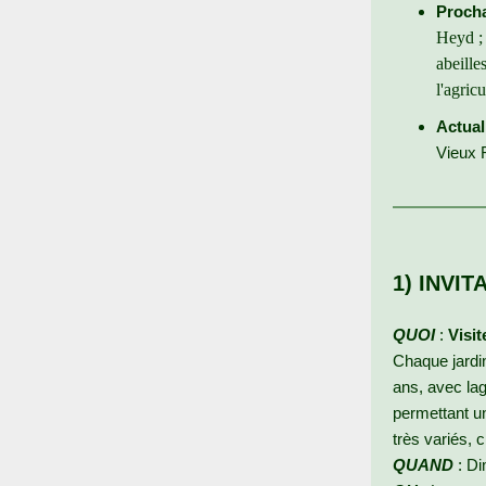
Procha
Heyd ; 
abeille
l'agric
Actual
Vieux 
1) INVIT
QUOI
:
Visit
Chaque jardin
ans, avec lag
permettant un
très variés, 
QUAND
: Di