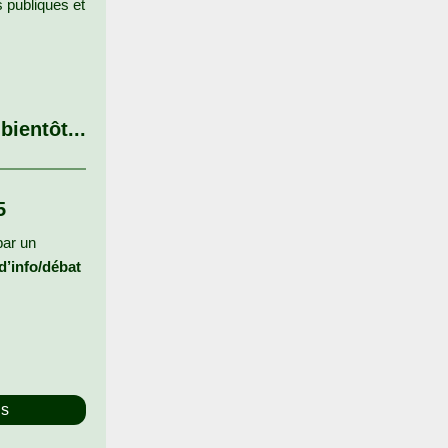
s publiques et
bientôt...
5
par un
d’info/débat
ns