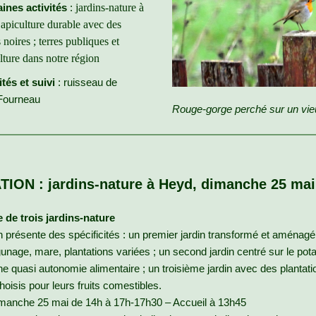
ines activités
:
jardins-nature
à
apiculture durable avec des
s noires ; terres publiques et
ulture dans notre région
ités et suivi
: ruisseau de
Fourneau
Rouge-gorge perché sur un vieu
ATION : jardins-nature à Heyd, dimanche 25 mai
e de trois jardins-nature
 présente des spécificités : un premier jardin transformé et aménag
unage, mare, plantations variées ; un second jardin centré sur le pot
e quasi autonomie alimentaire ; un troisième jardin avec des plantati
choisis pour leurs fruits comestibles.
manche 25 mai de 14h à 17h-17h30 – Accueil à 13h45