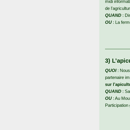
midi informat
de l'agricultu
QUAND
: Di
OU
: La fer
3) L’apic
QUOI
: Nous
partenaire i
sur l’apicult
QUAND
: Sa
OU
: Au Mou
Participation