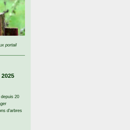
x portail
 2025
é depuis 20
ager
ons d’arbres