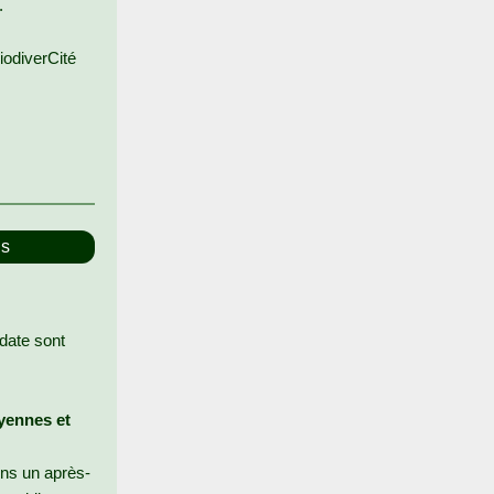
.
iodiverCité
ns
 date sont
oyennes et
ons un après-