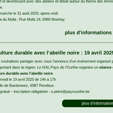
if et divertissant avec des ateliers et débat autour du thème des terre
re.
manche le 31 août 2025; apres-midi
me du Mafa : Rue Mafa 14, 6960 Manhay
plus d'informations 
ulture durable avec l’abeille noire : 19 avril 202
 souhaitons partager avec vous l'annonce d'un événement organisé 
mportant dans la région. Le GAL Pays de l’Ourthe organise un
séance 
ure durable avec l’abeille noire
.
medi le 19 avril 2025 de 14h à 17h
lin de Bardonwez, 6987 Rendeux
 gratuit – inscription obligatoire : e.petre@paysourthe.be
plus d'informatio