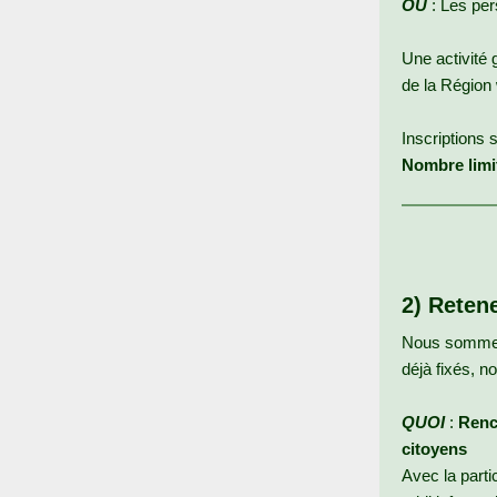
OU
: Les per
Une activité 
de la Région
Inscriptions 
Nombre limit
2) Retene
Nous sommes e
déjà fixés, 
QUOI
:
Renco
citoyens
Avec la part