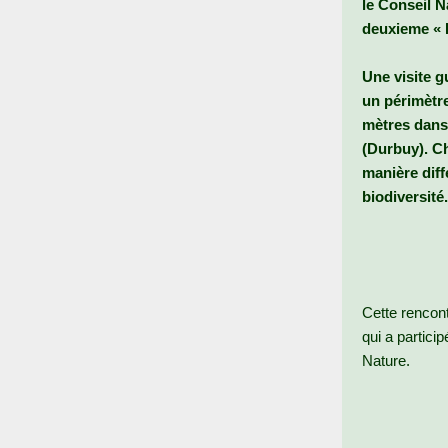
le Conseil N
deuxieme
«
Une visite g
un périmètr
mètres dans 
(Durbuy). C
manière diffé
biodiversité.
Cette rencon
qui a partici
Nature.