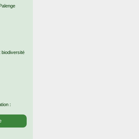
 Palenge
biodiversité
tion :
e