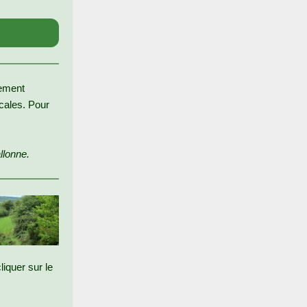
vement
ocales. Pour
llonne.
iquer sur le