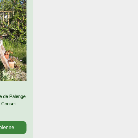
te de Palenge
u Conseil
abienne