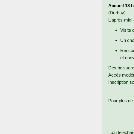
Accueil 13 h
(Durbuy).
L'après-midi 
Visite 
Un choi
Rencon
et conv
Des boissons 
Accès modé
Inscription s
Pour plus de 
...ou téléchar