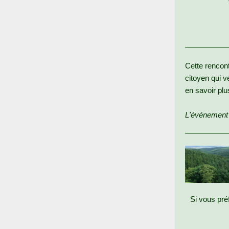
Cette rencont
citoyen qui v
en savoir plu
L'événement e
Si vous pré