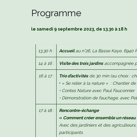
Programme
le samedi 9 septembre 2023, de 13.30 à 18 h
13.30 h
:
Accueil
au n°26, La Basse Kaye, 6940 
14 à 16
:
Visite des trois jardins
accompagnée par
16 à 17 :
Trio d’activités
de 30 min (au choix : ch
•
« Se relier à la nature » : Chantier 
• Contes Nature avec Paul Fauconnier
• D
é
monstration de fauchage, avec Pet
17 à 18 :
Rencontre-échange
«
Comment créer ensemble un réseau loc
Avec des jardiniers et des agriculteurs,
participants