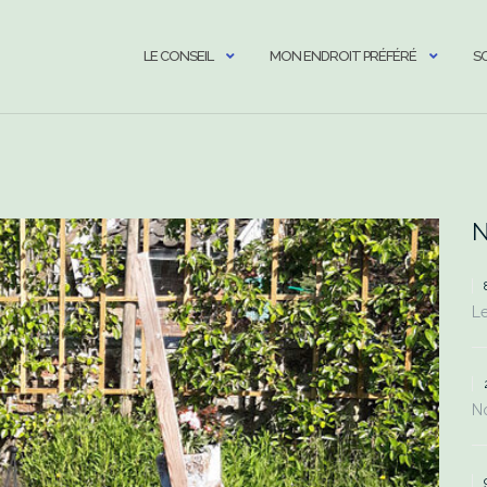
LE CONSEIL
MON ENDROIT PRÉFÉRÉ
S
N
Le
No