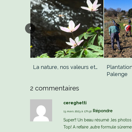
la nature:…
La nature, nos valeurs et…
Plantation
Palenge
2 commentaires
cereghetti
Répondre
13 mars 2023 à 17h30
Super!! Un beau résumé ,les photos
Top! A refaire ,autre formule sûremen