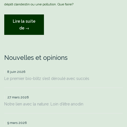
dépôt clandestin ou une pollution. Que faire?
Lire la suite
« Signaler
de
→
un
souci
avec
« Fixmystreet » »
Nouvelles et opinions
8 juin 2026
Le premier bio-blitz s’est déroulé avec succès
27 mars 2026
Notre lien avec la nature: Loin d’être anodin
9 mars 2026