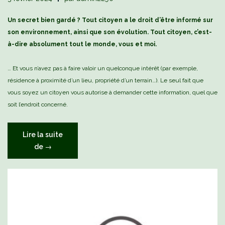
Un secret bien gardé ? Tout citoyen a le droit d’être informé sur
son environnement, ainsi que son évolution. Tout citoyen, c’est-
à-dire absolument tout le monde, vous et moi.
… Et vous n’avez pas à faire valoir un quelconque intérêt (par exemple,
résidence à proximité d’un lieu, propriété d’un terrain…). Le seul fait que
vous soyez un citoyen vous autorise à demander cette information, quel que
soit l’endroit concerné.
Lire la suite
« Vous
de
→
avez
le
droit
d’être
informé »