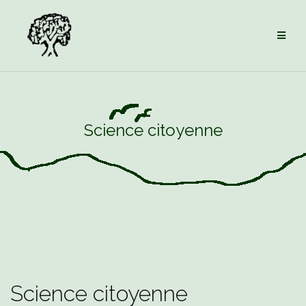
Aller
au
contenu
Science citoyenne
Science citoyenne