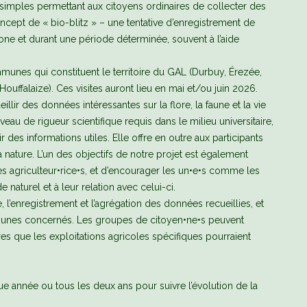
mples permettant aux citoyens ordinaires de collecter des
oncept de « bio-blitz » – une tentative d’enregistrement de
 zone et durant une période déterminée, souvent à l’aide
mmunes qui constituent le territoire du GAL (Durbuy, Érezée,
ffalaize). Ces visites auront lieu en mai et/ou juin 2026.
llir des données intéressantes sur la flore, la faune et la vie
iveau de rigueur scientifique requis dans le milieu universitaire,
des informations utiles. Elle offre en outre aux participants
ature. L’un des objectifs de notre projet est également
les agriculteur•rice•s, et d’encourager les un•e•s comme les
naturel et à leur relation avec celui-ci.
 l’enregistrement et l’agrégation des données recueillies, et
mmunes concernés. Les groupes de citoyen•ne•s peuvent
s que les exploitations agricoles spécifiques pourraient
ue année ou tous les deux ans pour suivre l’évolution de la