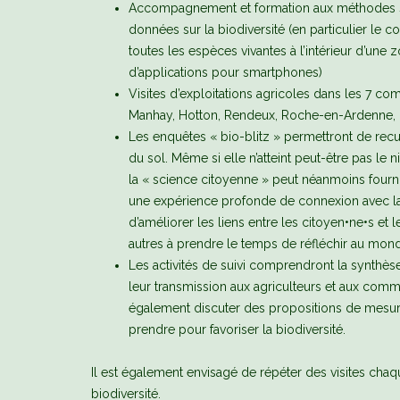
Accompagnement et formation aux méthodes si
données sur la biodiversité (en particulier le c
toutes les espèces vivantes à l’intérieur d’une
d’applications pour smartphones)
Visites d’exploitations agricoles dans les 7 co
Manhay, Hotton, Rendeux, Roche-en-Ardenne, Hou
Les enquêtes « bio-blitz » permettront de recuei
du sol. Même si elle n’atteint peut-être pas le n
la « science citoyenne » peut néanmoins fournir 
une expérience profonde de connexion avec la n
d’améliorer les liens entre les citoyen•ne•s et 
autres à prendre le temps de réfléchir au monde 
Les activités de suivi comprendront la synthèse,
leur transmission aux agriculteurs et aux co
également discuter des propositions de mesure
prendre pour favoriser la biodiversité.
Il est également envisagé de répéter des visites chaq
biodiversité.