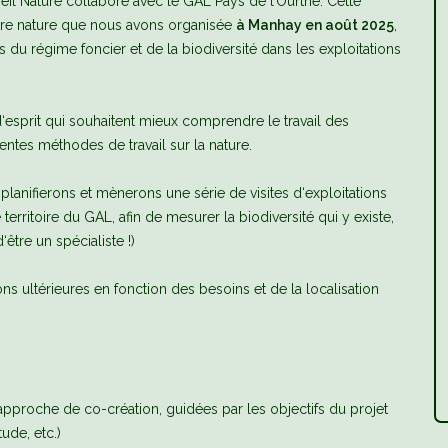
eil Nature collabore avec le GAL Pays de l’Ourthe. Cette
ontre nature que nous avons organisée
à Manhay en août 2025
,
du régime foncier et de la biodiversité dans les exploitations
‘esprit qui souhaitent mieux comprendre le travail des
rentes méthodes de travail sur la nature.
anifierons et mènerons une série de visites d‘exploitations
ritoire du GAL, afin de mesurer la biodiversité qui y existe,
être un spécialiste !)
s ultérieures en fonction des besoins et de la localisation
pproche de co-création, guidées par les objectifs du projet
ude, etc.)