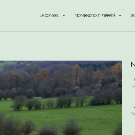
LE CONSEIL
MON ENDROIT PRÉFÉRÉ
S
N
Le
No