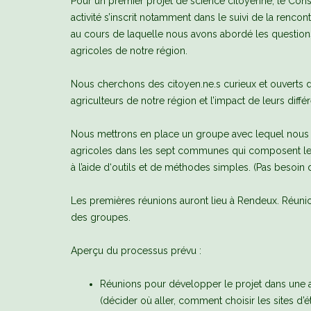
Pour un premier projet de science citoyenne, le Cons
activité s’inscrit notamment dans le suivi de la renc
au cours de laquelle nous avons abordé les questions 
agricoles de notre région.
Nous cherchons des citoyen.ne.s curieux et ouverts d
agriculteurs de notre région et l’impact de leurs diffé
Nous mettrons en place un groupe avec lequel nous pl
agricoles dans les sept communes qui composent le ter
à l’aide d‘outils et de méthodes simples. (Pas besoin d‘
Les premières réunions auront lieu à Rendeux. Réunion
des groupes.
Aperçu du processus prévu :
Réunions pour développer le projet dans une a
(décider où aller, comment choisir les sites d’ét