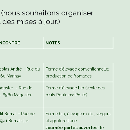
n (nous souhaitons organiser
t des mises à jour.)
NCONTRE
NOTES
colas André – Rue du
Ferme d’élevage conventionnelle;
6960 Manhay
production de fromages
goster – Rue de
Ferme d’élevage bio (vente des
 – 6980 Magoster
œufs Roule ma Poule)
tit Bomal – Rue de
Ferme bio, élevage mixte ; vergers
6941 Bomal-sur-
et agroforesterie
Journée portes ouvertes
: le