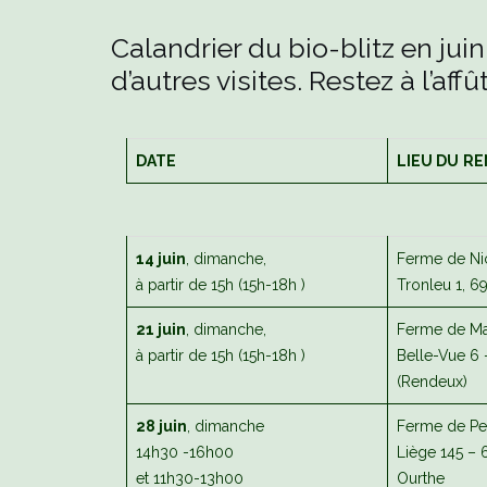
Calandrier du bio-blitz en jui
d’autres visites. Restez à l’affû
DATE
LIEU DU
RE
14 juin
, dimanche,
Ferme de Ni
à partir de 15h (15h-18h )
Tronleu 1, 
21 juin
, dimanche,
Ferme de Ma
à partir de 15h (15h-18h )
Belle-Vue 6
(Rendeux)
28 juin
, dimanche
Ferme de Pe
14h30 -16h00
Liège 145 – 
et 11h30-13h00
Ourthe