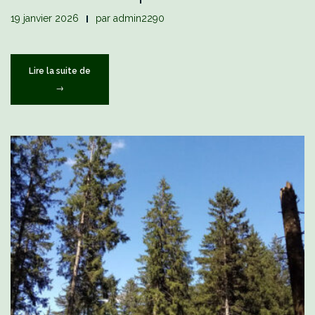
19 janvier 2026
par
admin2290
« Un
Lire la suite de
endroit
→
de
nature
enchanté
par
le
dessin »