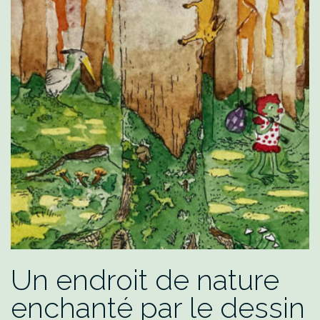
notre
perception
du
monde
vivant »
Un endroit de nature
enchanté par le dessin