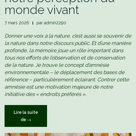
monde vivant
7 mars 2026
par
admin2290
Donner une voix à la nature, c’est aussi se souvenir de
la nature dans notre discours public. Et d’une manière
profonde, la mémoire joue un rôle important dans
tous nos efforts de l’observation et de conservation
de la nature. Je trouve le concept d’amnésie
environnementale – le déplacement des bases de
référence – particulièrement éclairant. Contrer cette
amnésie est une motivation majeure de notre
initiative des « endroits préférés ».
Lire la suite
« L’amnésie
de
→
environnementale
et