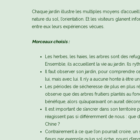
Chaque jardin illustre les multiples moyens d’accueillir 
nature du sol, l’orientation. Et les visiteurs glanent 
entre eux leurs expériences vécues.
Morceaux choisis :
Les herbes, les haies, les arbres sont des refug
Ensemble, ils accueillent la vie au jardin. Ils r
Il faut observer son jardin, pour comprendre ce
lui, mais avec lui. Il n’y a aucune honte à être un 
Les périodes de sécheresse de plus en plus ré
observe que des arbres fruitiers plantés au fon
bénéfique, alors qu’auparavant on aurait déconse
Il est important de s’ancrer dans son territoire
réagissent pas si différemment de nous : que d
Chine ?
Contrairement à ce que l’on pourrait croire, un 
fleurs par exemple qu’un sol riche, nourri d’eng