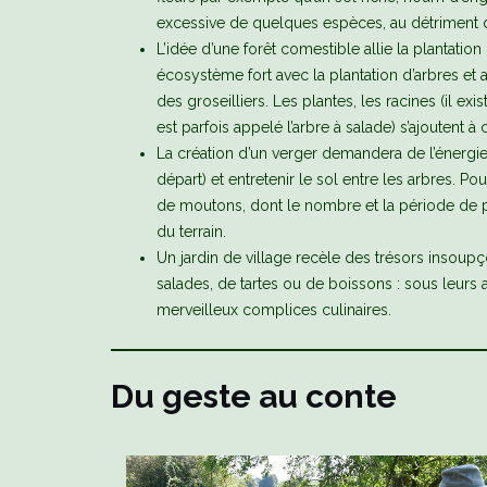
excessive de quelques espèces, au détriment d
L’idée d’une forêt comestible allie la plantatio
écosystème fort avec la plantation d’arbres et 
des groseilliers. Les plantes, les racines (il exi
est parfois appelé l’arbre à salade) s’ajoutent 
La création d’un verger demandera de l’énergie, 
départ) et entretenir le sol entre les arbres. Po
de moutons, dont le nombre et la période de pâ
du terrain.
Un jardin de village recèle des trésors insoup
salades, de tartes ou de boissons : sous leurs air
merveilleux complices culinaires.
Du geste au conte