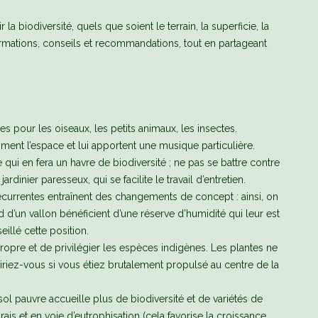
la biodiversité, quels que soient le terrain, la superficie, la
informations, conseils et recommandations, tout en partageant
es pour les oiseaux, les petits animaux, les insectes.
ythment l’espace et lui apportent une musique particulière.
 qui en fera un havre de biodiversité ; ne pas se battre contre
jardinier paresseux, qui se facilite le travail d’entretien.
currentes entraînent des changements de concept : ainsi, on
d d’un vallon bénéficient d’une réserve d’humidité qui leur est
illé cette position.
 propre et de privilégier les espèces indigènes. Les plantes ne
iriez-vous si vous étiez brutalement propulsé au centre de la
sol pauvre accueille plus de biodiversité et de variétés de
rais et en voie d’eutrophisation (cela favorise la croissance