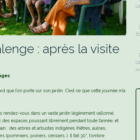
La
Sc
lenge : après la visite
L’
m
mages
ard que l’on porte sur son jardin. C’est ce que cette journée m’a
ns rendez-vous dans un vaste jardin légèrement vallonné,
 des espaces poussant librement pendant toute l’année, et
rrain : des arbres et arbustes indigènes (hêtres, aulnes,
 (pommiers, poiriers, cerisiers..). Il fait 30°, l’ombre