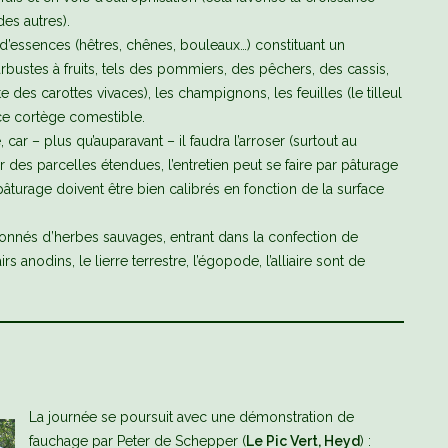
es autres).
n d’essences (hêtres, chênes, bouleaux…) constituant un
arbustes à fruits, tels des pommiers, des pêchers, des cassis,
ste des carottes vivaces), les champignons, les feuilles (le tilleul
à ce cortège comestible.
car – plus qu’auparavant – il faudra l’arroser (surtout au
ur des parcelles étendues, l’entretien peut se faire par pâturage
turage doivent être bien calibrés en fonction de la surface
çonnés d’herbes sauvages, entrant dans la confection de
s anodins, le lierre terrestre, l’égopode, l’alliaire sont de
La journée se poursuit avec une démonstration de
fauchage par Peter de Schepper (
Le Pic Vert, Heyd
) :