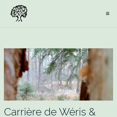
Aller
au
contenu
Carrière de Wéris &