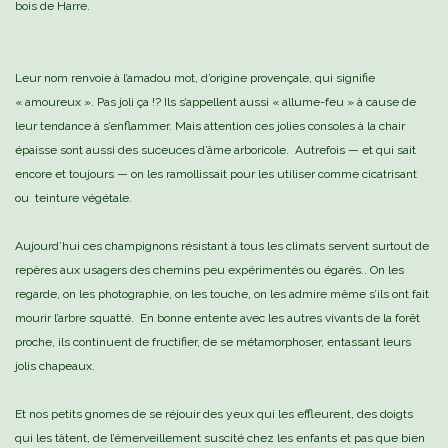
bois de Harre.
Leur nom renvoie à l’amadou mot, d’origine provençale, qui signifie
« amoureux ». Pas joli ça !? Ils s’appellent aussi « allume-feu » à cause de
leur tendance à s’enflammer. Mais attention ces jolies consoles à la chair
épaisse sont aussi des suceuces d’âme arboricole. Autrefois — et qui sait
encore et toujours — on les ramollissait pour les utiliser comme cicatrisant
ou teinture végétale.
Aujourd’hui ces champignons résistant à tous les climats servent surtout de
repères aux usagers des chemins peu expérimentés ou égarés.. On les
regarde, on les photographie, on les touche, on les admire même s’ils ont fait
mourir l’arbre squatté. En bonne entente avec les autres vivants de la forêt
proche, ils continuent de fructifier, de se métamorphoser, entassant leurs
jolis chapeaux.
Et nos petits gnomes de se réjouir des yeux qui les effleurent, des doigts
qui les tâtent, de l’émerveillement suscité chez les enfants et pas que bien